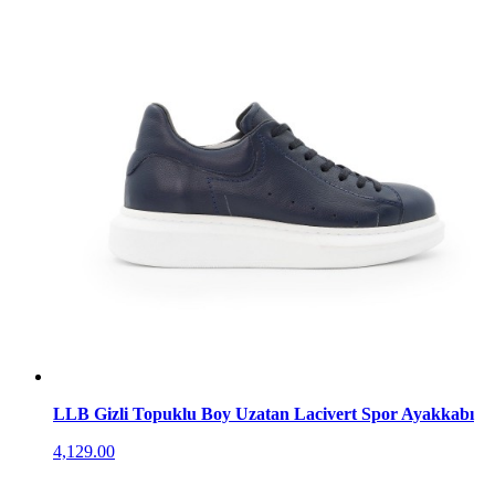
LLB Gizli Topuklu Boy Uzatan Lacivert Spor Ayakkabı
4,129.00