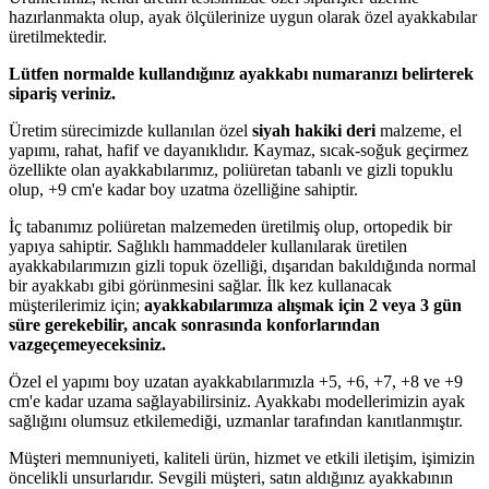
hazırlanmakta olup, ayak ölçülerinize uygun olarak özel ayakkabılar
üretilmektedir.
Lütfen normalde kullandığınız ayakkabı numaranızı belirterek
sipariş veriniz.
Üretim sürecimizde kullanılan özel
siyah hakiki deri
malzeme, el
yapımı, rahat, hafif ve dayanıklıdır. Kaymaz, sıcak-soğuk geçirmez
özellikte olan ayakkabılarımız, poliüretan tabanlı ve gizli topuklu
olup, +9 cm'e kadar boy uzatma özelliğine sahiptir.
İç tabanımız poliüretan malzemeden üretilmiş olup, ortopedik bir
yapıya sahiptir. Sağlıklı hammaddeler kullanılarak üretilen
ayakkabılarımızın gizli topuk özelliği, dışarıdan bakıldığında normal
bir ayakkabı gibi görünmesini sağlar. İlk kez kullanacak
müşterilerimiz için;
ayakkabılarımıza alışmak için 2 veya 3 gün
süre gerekebilir, ancak sonrasında konforlarından
vazgeçemeyeceksiniz.
Özel el yapımı boy uzatan ayakkabılarımızla +5, +6, +7, +8 ve +9
cm'e kadar uzama sağlayabilirsiniz. Ayakkabı modellerimizin ayak
sağlığını olumsuz etkilemediği, uzmanlar tarafından kanıtlanmıştır.
Müşteri memnuniyeti, kaliteli ürün, hizmet ve etkili iletişim, işimizin
öncelikli unsurlarıdır. Sevgili müşteri, satın aldığınız ayakkabının