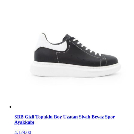
SBB Gizli Topuklu Boy Uzatan Siyah Beyaz Spor
Ayakkabı
4,129.00