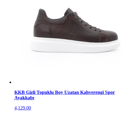
KKB Gizli Topuklu Boy Uzatan Kahverengi Spor
Ayakkabı
4,129.00