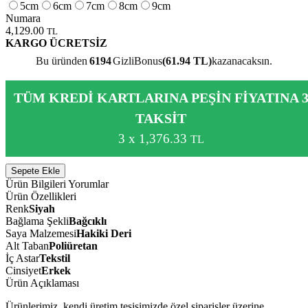
5cm
6cm
7cm
8cm
9cm
Numara
4,129.00
TL
KARGO ÜCRETSİZ
Bu üründen
6194
GizliBonus
(61.94 TL)
kazanacaksın.
TÜM KREDİ KARTLARINA PEŞİN FİYATINA 
TAKSİT
3 x 1,376.33
TL
Sepete Ekle
Ürün Bilgileri
Yorumlar
Ürün Özellikleri
Renk
Siyah
Bağlama Şekli
Bağcıklı
Saya Malzemesi
Hakiki Deri
Alt Taban
Poliüretan
İç Astar
Tekstil
Cinsiyet
Erkek
Ürün Açıklaması
Ürünlerimiz, kendi üretim tesisimizde özel siparişler üzerine