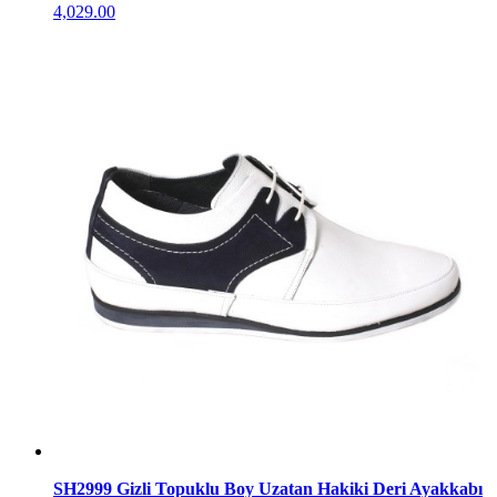
4,029.00
SH2999 Gizli Topuklu Boy Uzatan Hakiki Deri Ayakkabı