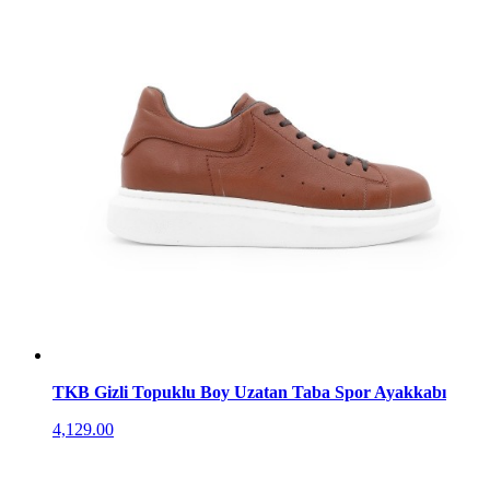
TKB Gizli Topuklu Boy Uzatan Taba Spor Ayakkabı
4,129.00