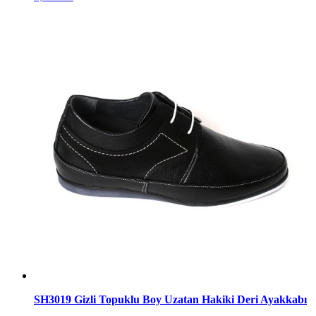
SH3019 Gizli Topuklu Boy Uzatan Hakiki Deri Ayakkabı