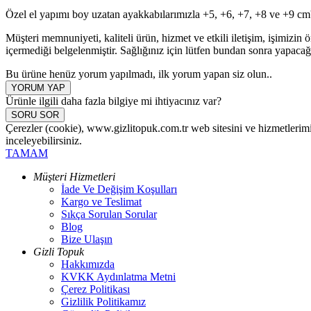
Özel el yapımı boy uzatan ayakkabılarımızla +5, +6, +7, +8 ve +9 cm'
Müşteri memnuniyeti, kaliteli ürün, hizmet ve etkili iletişim, işimizin 
içermediği belgelenmiştir. Sağlığınız için lütfen bundan sonra yapaca
Bu ürüne henüz yorum yapılmadı, ilk yorum yapan siz olun..
YORUM YAP
Ürünle ilgili daha fazla bilgiye mi ihtiyacınız var?
SORU SOR
Çerezler (cookie), www.gizlitopuk.com.tr web sitesini ve hizmetlerimi
inceleyebilirsiniz.
TAMAM
Müşteri Hizmetleri
İade Ve Değişim Koşulları
Kargo ve Teslimat
Sıkça Sorulan Sorular
Blog
Bize Ulaşın
Gizli Topuk
Hakkımızda
KVKK Aydınlatma Metni
Çerez Politikası
Gizlilik Politikamız