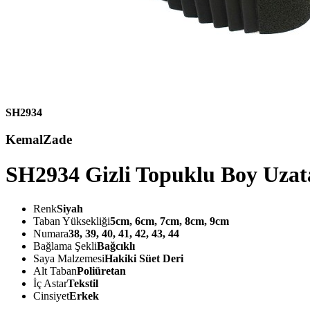
SH2934
KemalZade
SH2934 Gizli Topuklu Boy Uzat
Renk
Siyah
Taban Yüksekliği
5cm, 6cm, 7cm, 8cm, 9cm
Numara
38, 39, 40, 41, 42, 43, 44
Bağlama Şekli
Bağcıklı
Saya Malzemesi
Hakiki Süet Deri
Alt Taban
Poliüretan
İç Astar
Tekstil
Cinsiyet
Erkek