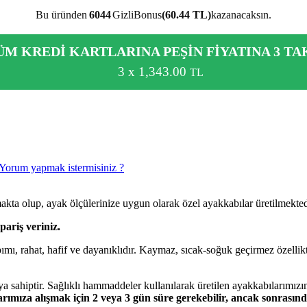
Bu üründen
6044
GizliBonus
(60.44 TL)
kazanacaksın.
ÜM KREDİ KARTLARINA PEŞİN FİYATINA 3 TA
3 x 1,343.00
TL
Yorum yapmak istermisiniz ?
makta olup, ayak ölçülerinize uygun olarak özel ayakkabılar üretilmekted
ariş veriniz.
mı, rahat, hafif ve dayanıklıdır. Kaymaz, sıcak-soğuk geçirmez özellikte
a sahiptir. Sağlıklı hammaddeler kullanılarak üretilen ayakkabılarımızın
rımıza alışmak için 2 veya 3 gün süre gerekebilir, ancak sonrası