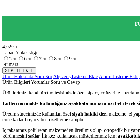
T
4,029
TL
Taban Yüksekliği
5cm
6cm
7cm
8cm
9cm
Numara
SEPETE EKLE
Ürün Hakkında Soru Sor
Alışveriş Listeme Ekle
Alarm Listeme Ekle
Ürün Bilgileri
Yorumlar
Soru ve Cevap
Ürünlerimiz, kendi üretim tesisimizde özel siparişler üzerine hazırlan
Lütfen normalde kullandığınız ayakkabı numaranızı belirterek sip
Üretim sürecimizde kullanılan özel
siyah hakiki deri
malzeme, el yapı
cm'e kadar boy uzatma özelliğine sahiptir.
İç tabanımız poliüretan malzemeden üretilmiş olup, ortopedik bir yapıy
görünmesini sağlar. İlk kez kullanacak müşterilerimiz için;
ayakkabıla