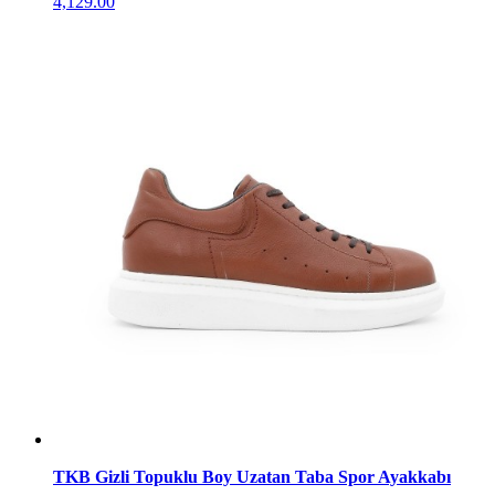
4,129.00
TKB Gizli Topuklu Boy Uzatan Taba Spor Ayakkabı