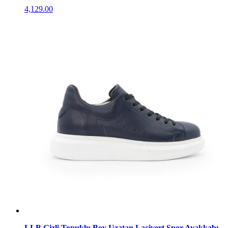
4,129.00
LLB Gizli Topuklu Boy Uzatan Lacivert Spor Ayakkabı