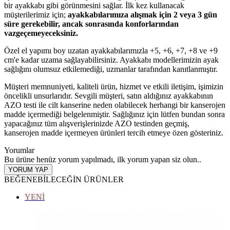
bir ayakkabı gibi görünmesini sağlar. İlk kez kullanacak
müşterilerimiz için;
ayakkabılarımıza alışmak için 2 veya 3 gün
süre gerekebilir, ancak sonrasında konforlarından
vazgeçemeyeceksiniz.
Özel el yapımı boy uzatan ayakkabılarımızla +5, +6, +7, +8 ve +9
cm'e kadar uzama sağlayabilirsiniz. Ayakkabı modellerimizin ayak
sağlığını olumsuz etkilemediği, uzmanlar tarafından kanıtlanmıştır.
Müşteri memnuniyeti, kaliteli ürün, hizmet ve etkili iletişim, işimizin
öncelikli unsurlarıdır. Sevgili müşteri, satın aldığınız ayakkabının
AZO testi ile cilt kanserine neden olabilecek herhangi bir kanserojen
madde içermediği belgelenmiştir. Sağlığınız için lütfen bundan sonra
yapacağınız tüm alışverişlerinizde AZO testinden geçmiş,
kanserojen madde içermeyen ürünleri tercih etmeye özen gösteriniz.
Yorumlar
Bu ürüne henüz yorum yapılmadı, ilk yorum yapan siz olun..
YORUM YAP
BEĞENEBİLECEĞİN ÜRÜNLER
YENİ