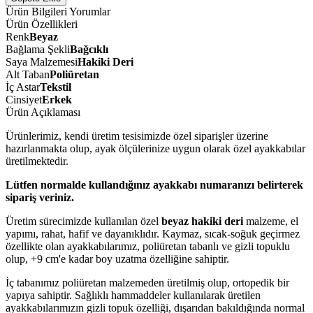
Ürün Bilgileri
Yorumlar
Ürün Özellikleri
Renk
Beyaz
Bağlama Şekli
Bağcıklı
Saya Malzemesi
Hakiki Deri
Alt Taban
Poliüretan
İç Astar
Tekstil
Cinsiyet
Erkek
Ürün Açıklaması
Ürünlerimiz, kendi üretim tesisimizde özel siparişler üzerine
hazırlanmakta olup, ayak ölçülerinize uygun olarak özel ayakkabılar
üretilmektedir.
Lütfen normalde kullandığınız ayakkabı numaranızı belirterek
sipariş veriniz.
Üretim sürecimizde kullanılan özel
beyaz hakiki deri
malzeme, el
yapımı, rahat, hafif ve dayanıklıdır. Kaymaz, sıcak-soğuk geçirmez
özellikte olan ayakkabılarımız, poliüretan tabanlı ve gizli topuklu
olup, +9 cm'e kadar boy uzatma özelliğine sahiptir.
İç tabanımız poliüretan malzemeden üretilmiş olup, ortopedik bir
yapıya sahiptir. Sağlıklı hammaddeler kullanılarak üretilen
ayakkabılarımızın gizli topuk özelliği, dışarıdan bakıldığında normal