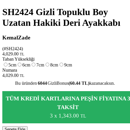
SH2424 Gizli Topuklu Boy
Uzatan Hakiki Deri Ayakkabı
KemalZade
(#
SH2424
)
4,029.00
TL
Taban Yüksekliği
5cm
6cm
7cm
8cm
9cm
Numara
4,029.00
TL
Bu üründen
6044
GizliBonus
(60.44 TL)
kazanacaksın.
TÜM KREDİ KARTLARINA PEŞİN FİYATINA 
TAKSİT
3 x 1,343.00
TL
Sepete Ekle