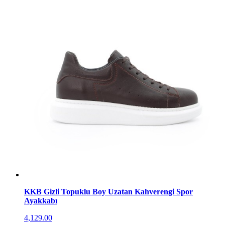
KKB Gizli Topuklu Boy Uzatan Kahverengi Spor
Ayakkabı
4,129.00